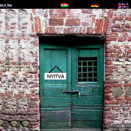
ince
.hu